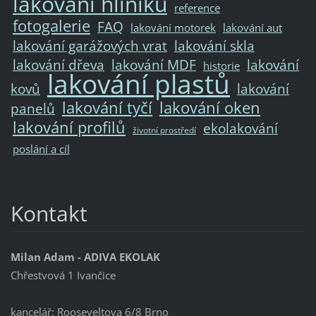
lakování hliníku
reference
fotogalerie
FAQ
lakování motorek
lakování aut
lakování garážových vrat
lakování skla
lakování dřeva
lakování MDF
lakování
historie
lakování plastů
kovů
lakování
lakování tyčí
lakování oken
panelů
lakování profilů
ekolakování
životní prostředí
poslání a cíl
Kontakt
Milan Adam - ADIVA EKOLAK
Chřestvová 1 Ivančice
kancelář: Rooseveltova 6/8 Brno