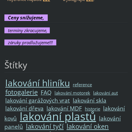
Ceny snižujeme,
termíny zkracujeme,
záruky prodlužujeme!!!
Štítky
lakování hliníku
reference
fotogalerie
FAQ
lakování motorek
lakování aut
lakování garážových vrat
lakování skla
lakování dřeva
lakování MDF
lakování
historie
lakování plastů
kovů
lakování
lakování tyčí
lakování oken
panelů