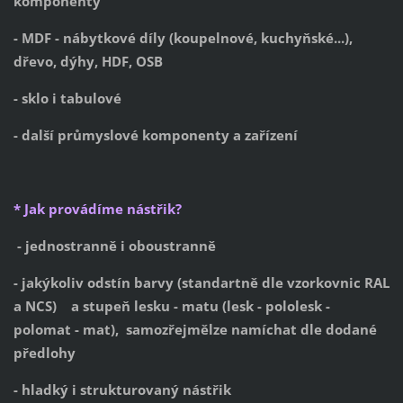
komponenty
- MDF - nábytkové díly (koupelnové, kuchyňské...),
dřevo, dýhy, HDF, OSB
- sklo i tabulové
- další průmyslové komponenty a zařízení
* Jak provádíme nástřik?
- jednostranně i oboustranně
- jakýkoliv odstín barvy (standartně dle vzorkovnic RAL
a NCS) a stupeň lesku - matu (lesk - pololesk -
polomat - mat), samozřejmělze namíchat dle dodané
předlohy
- hladký i strukturovaný nástřik