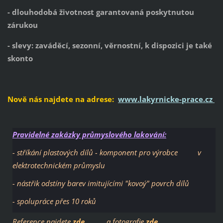
- dlouhodobá životnost garantovaná poskytnutou
zárukou
- slevy: zaváděcí, sezonní, věrnostní, k dispozici je také
skonto
Nově nás najdete na adrese:
www.lakyrnicke-prace.cz
Pravidelné zakázky průmyslového lakování:
- stříkání plastových dílů - komponent pro výrobce v
elektrotechnickém průmyslu
- nástřik odstíny barev imitujícími "kovoý" povrch dílů
- spolupráce přes 10 roků
Reference najdete
zde
a fotografie
zde
.