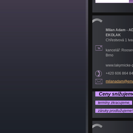
Milan Adam - A
EKOLAK
Chřestvová 1 Iva
kancelář: Roosev
Brno
www.lakyrnicke-
+420 606 864 8
milanada
m@ema
Ceny snižuje
termíny zkracujeme,
záruky prodlužujeme