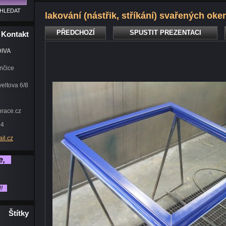
lakování (nástřik, stříkání) svařených oke
PŘEDCHOZÍ
SPUSTIT PREZENTACI
Kontakt
DIVA
nčice
eltova 6/8
prace.cz
44
il.
cz
me,
!!!
Štítky