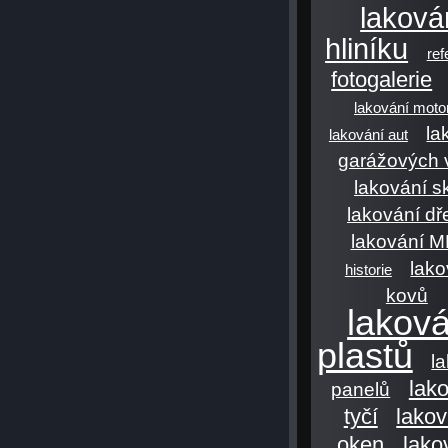
laková
hliníku
ref
fotogalerie
lakování moto
la
lakování aut
garážových 
lakování s
lakování dř
lakování 
lako
historie
kovů
laková
plastů
l
lak
panelů
tyčí
lakov
oken
lako