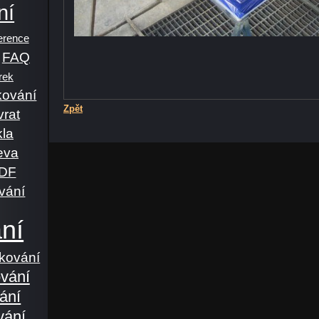
ní
erence
FAQ
rek
kování
Zpět
vrat
kla
eva
MDF
vání
ní
akování
ování
ání
vání