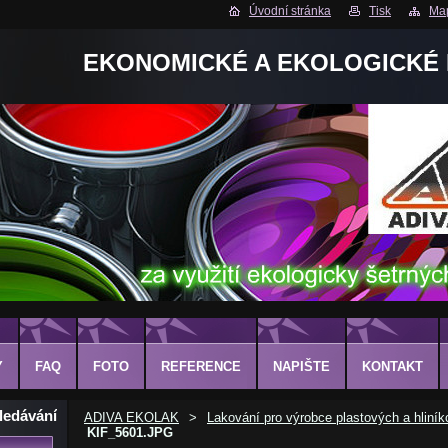
Úvodní stránka
Tisk
Map
EKONOMICKÉ A EKOLOGICKÉ
Y
FAQ
FOTO
REFERENCE
NAPIŠTE
KONTAKT
ledávání
ADIVA EKOLAK
>
Lakování pro výrobce plastových a hliník
KIF_5601.JPG