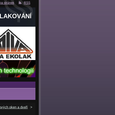
a stránek
RSS
 LAKOVÁNÍ
ových oken a dveří
>