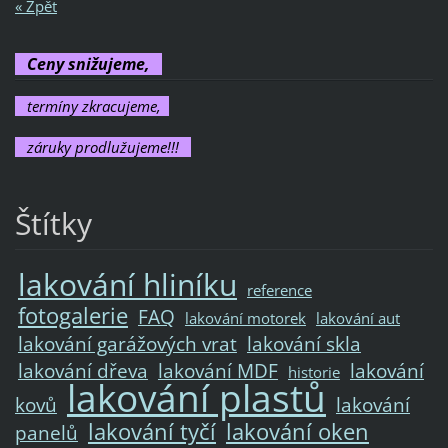
« Zpět
Ceny snižujeme,
termíny zkracujeme,
záruky prodlužujeme!!!
Štítky
lakování hliníku
reference
fotogalerie
FAQ
lakování motorek
lakování aut
lakování garážových vrat
lakování skla
lakování dřeva
lakování MDF
lakování
historie
lakování plastů
kovů
lakování
lakování tyčí
lakování oken
panelů